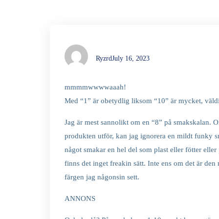
Ryzrd
July 16, 2023
mmmmwwwwaaah!
Med “1” är obetydlig liksom “10” är mycket, väldig
Jag är mest sannolikt om en “8” på smakskalan. Om
produkten utför, kan jag ignorera en mildt funky 
något smakar en hel del som plast eller fötter eller 
finns det inget freakin sätt. Inte ens om det är d
färgen jag någonsin sett.
ANNONS