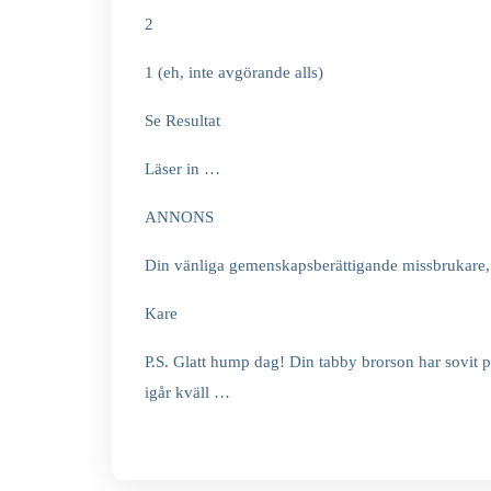
2
1 (eh, inte avgörande alls)
Se Resultat
Läser in …
ANNONS
Din vänliga gemenskapsberättigande missbrukare,
Kare
P.S. Glatt hump dag! Din tabby brorson har sovit 
igår kväll …