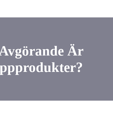
 Avgörande Är
äppprodukter?