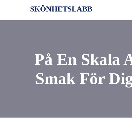
Skip
SKÖNHETSLABB
to
content
På En Skala 
Smak För Dig