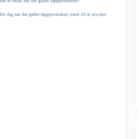
de är smak när det gäller läppprodukter?
för dig när det gäller läppprodukter (med 10 är mycket