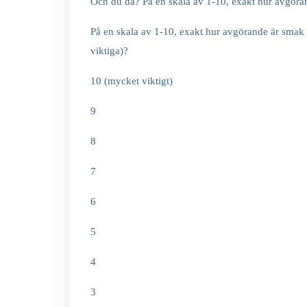
Och du då? På en skala av 1-10, exakt hur avgöran
På en skala av 1-10, exakt hur avgörande är smak 
viktiga)?
10 (mycket viktigt)
9
8
7
6
5
4
3